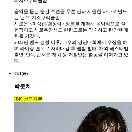
음악을 듣는 순간 주변을 푸른 산과 시원한 바다로 만드
는 밴드 '지소쿠리클럽'
새로운 <피싱팝/캠핑락> 장르를 개척해 음악적으로 실
험적이고 새로우면서도 한편으로는 익숙하고 편안한 매
력을 가졌다.
2022년 밴드 결성 이후, 다수의 경연대회에서 수상을 하
며 라이징 밴드로 자리매김 후 앨범 발매, 해외 페스티벌
출연, 단독 콘서트 개최 등 거침없는 활동을 이어가고 있
다.
11/1(금)
박문치
IBK 선큰가든