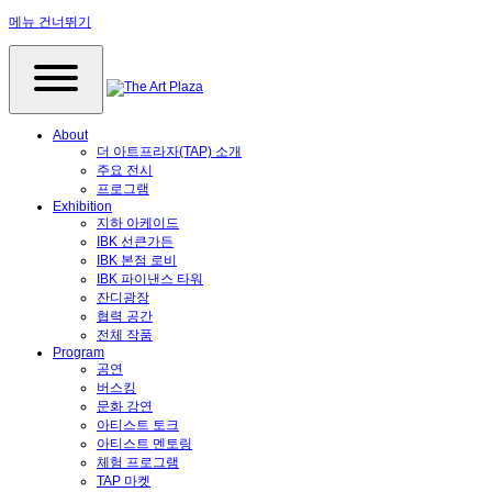
메뉴 건너뛰기
About
더 아트프라자(TAP) 소개
주요 전시
프로그램
Exhibition
지하 아케이드
IBK 선큰가든
IBK 본점 로비
IBK 파이낸스 타워
잔디광장
협력 공간
전체 작품
Program
공연
버스킹
문화 강연
아티스트 토크
아티스트 멘토링
체험 프로그램
TAP 마켓