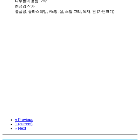
나무들의 울림_2막
최성임 작가
볼풀공, 플라스틱망, PE망, 실, 스틸 고리, 목재, 천 (가변크기)
«
Previous
1
(current)
»
Next