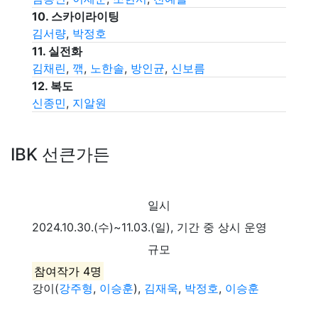
10.
스카이라이팅
김서량
,
박정호
11.
실전화
김채린
,
깪
,
노한솔
,
방인균
,
신보름
12.
복도
신종민
,
지알원
IBK 선큰가든
일시
2024.10.30.(수)~11.03.(일), 기간 중 상시 운영
규모
참여작가 4명
강이(
강주형
,
이승훈
),
김재욱
,
박정호
,
이승훈