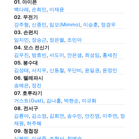
01.
아이폰
백다래
,
손희민
,
이재윤
02.
무전기
강주형
,
신종민
,
밈모(Mimmo)
,
이승훈
,
정경우
03.
손편지
임지민
,
장승근
,
정은별
,
조민아
04.
모스 전신기
김우진
,
방효빈
,
서도이
,
안은샘
,
최성임
,
홍세진
05.
봉수대
김성태
,
서지우
,
신동철
,
우단비
,
윤일권
,
윤정민
06.
텔레파시
송예은
,
정진
07.
호루라기
거스트(Gust)
,
김나훔
,
박현순
,
이규화
08.
전서구
김륜아
,
김소정
,
김희연
,
송수민
,
안진영
,
이주연
,
정
재원
,
허주혜
09.
청첩장
심봉민
,
이세준
,
조현서
,
천예슬