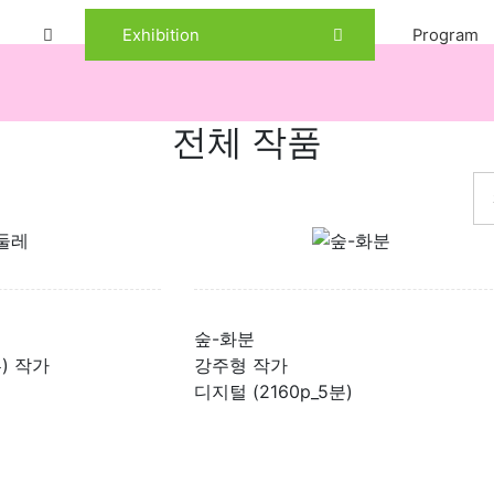
Exhibition
Program
전체 작품
숲-화분
) 작가
강주형 작가
디지털 (2160p_5분)