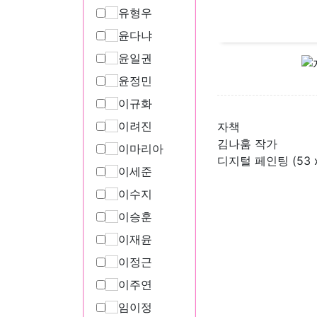
유형우
윤다냐
윤일권
윤정민
이규화
이려진
자책
김나훔 작가
이마리아
디지털 페인팅 (53 x
이세준
이수지
이승훈
이재윤
이정근
이주연
임이정