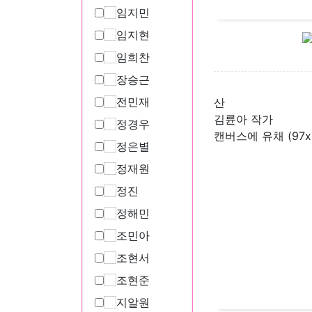
임지민
임지현
임희찬
장승근
전민재
산
김륜아 작가
정경우
캔버스에 유채 (97x
정은별
정재원
정진
정해민
조민아
조현서
조현준
지알원