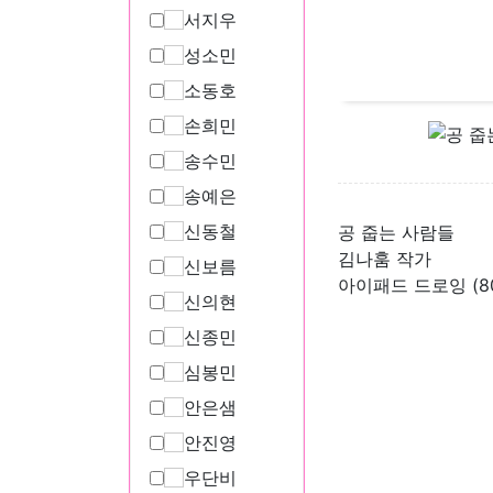
서지우
성소민
소동호
손희민
송수민
송예은
신동철
공 줍는 사람들
김나훔 작가
신보름
아이패드 드로잉 (80 
신의현
신종민
심봉민
안은샘
안진영
우단비