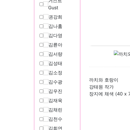
거스트
Gust
권강희
김나훔
김다영
김륜아
김서량
김성태
김소정
까치와 호랑이
김수광
강태원 작가
김우진
장지에 채색 (40 x 7
김재욱
김채린
김천수
김희연