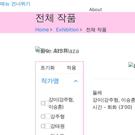
메뉴 건너뛰기
About
전체 작품
Home
Exhibition
전체 작품
작품수 : 323개
초기화
적용
작가명
둘레
강이(강주형,
강이(강주형, 이승훈
이승훈)
시간 - 회화 (3'00)
강주형
강태원