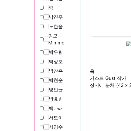
깪
남진우
노한솔
밈모
Mimmo
박우림
박정호
박찬흠
윽!
거스트 Gust 작가
박현순
장지에 분채 (42 x 2
방인균
방효빈
백다래
서도이
서명수