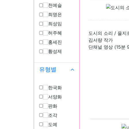
천예슬
최명은
최성임
허주혜
도시의 소리 / 을지
김서량 작가
홍세진
황성제
유형별
한국화
서양화
판화
조각
도예